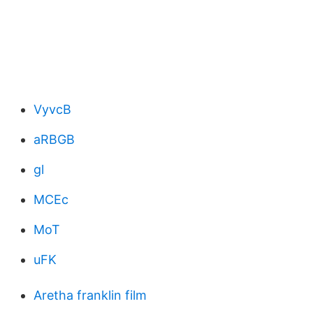
VyvcB
aRBGB
gl
MCEc
MoT
uFK
Aretha franklin film